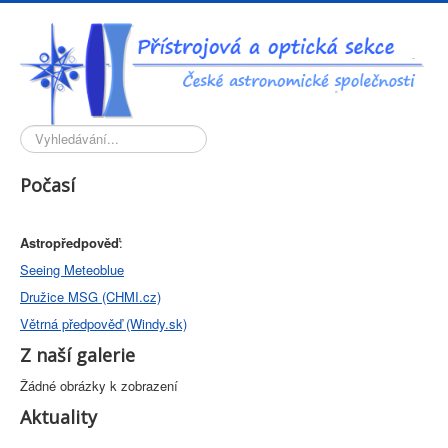
Vyhledávání...
Počasí
Astropředpověď
:
Seeing Meteoblue
Družice MSG (CHMI.cz)
Větrná předpověď (Windy.sk)
Z naší galerie
Žádné obrázky k zobrazení
Aktuality