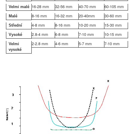
16-28 mm
32-56 mm
40-70 mm
60-105 mm
Velmi malé
8-16 mm
16-32 mm
20-40mm
30-60 mm
Malé
4-8 mm
8-16 mm
10-20 mm
15-30 mm
Střední
2.8-4 mm
6-8 mm
7-10 mm
10-15 mm
Vysoké
2-2.8 mm
4-6 mm
5-7 mm
7-10 mm
Velmi
vysoké