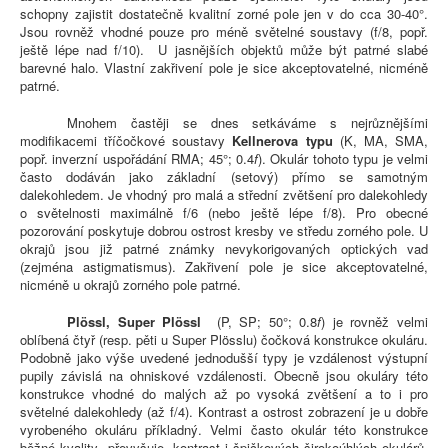
schopny zajistit dostatečně kvalitní zorné pole jen v do cca 30-40°.
Jsou rovněž vhodné pouze pro méně světelné soustavy (f/8, popř.
ještě lépe nad f/10). U jasnějších objektů může být patrné slabé
barevné halo. Vlastní zakřivení pole je sice akceptovatelné, nicméně
patrné.
Mnohem častěji se dnes setkáváme s nejrůznějšími
modifikacemi tříčočkové soustavy
Kellnerova typu
(K, MA, SMA,
popř. inverzní uspořádání RMA; 45°; 0.4
f
). Okulár tohoto typu je velmi
často dodáván jako základní (setový) přímo se samotným
dalekohledem. Je vhodný pro malá a střední zvětšení pro dalekohledy
o světelnosti maximálně f/6 (nebo ještě lépe f/8). Pro obecné
pozorování poskytuje dobrou ostrost kresby ve středu zorného pole. U
okrajů jsou již patrné známky nevykorigovaných optických vad
(zejména astigmatismus). Zakřivení pole je sice akceptovatelné,
nicméně u okrajů zorného pole patrné.
Plössl, Super Plössl
(P, SP; 50°; 0.8
f
) je rovněž velmi
oblíbená čtyř (resp. pěti u Super Plösslu) čočková konstrukce okuláru.
Podobně jako výše uvedené jednodušší typy je vzdálenost výstupní
pupily závislá na ohniskové vzdálenosti. Obecně jsou okuláry této
konstrukce vhodné do malých až po vysoká zvětšení a to i pro
světelné dalekohledy (až f/4). Kontrast a ostrost zobrazení je u dobře
vyrobeného okuláru příkladný. Velmi často okulár této konstrukce
běžné kvality převyšuje kontrast i špičkových širokoúhlých okulárů.