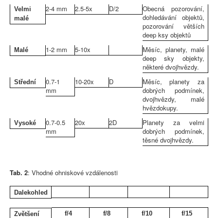
2-4 mm
2.5-5x
D/2
Obecná pozorování,
Velmi
dohledávání objektů,
malé
pozorování větších
deep ksy objektů
1-2 mm
5-10x
Měsíc, planety, malé
Malé
deep sky objekty,
některé dvojhvězdy.
0.7-1
10-20x
D
Měsíc, planety za
Střední
mm
dobrých podmínek,
dvojhvězdy, malé
hvězdokupy.
0.7-0.5
20x
2D
Planety za velmi
Vysoké
mm
dobrých podmínek,
těsné dvojhvězdy.
Tab. 2
: Vhodné ohniskové vzdálenosti
Dalekohled
f/4
f/8
f/10
f/15
Zvětšení