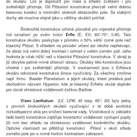
do okuláru. Lze je doporučit pro malá a střední zvětšení i pro
světelnější přístroje. Od Plösslovi konstrukce převzali velmi dobrou
barevnou korekci a minimální sklenuti obrazového pole. Se slabými
duchy ale musíme stejně jako u většiny okulárů počítat.
Širokoúhlá konstrukce určená původně pro vojenské přístroje
má označení po svém tvůrci
Erfle
(E, EII; 60°-70°; 0.8
f
). Tato
konstrukce okuláru poskytuje v průměru o 50% větší zorné pole než
klasický Plössl. S ohledem na původní určení asi nikoho nepřekvapí,
že obraz má velmi dobrý kontrast i ostrost v celém zorném poli. Jeho
hodnota je však nižší než u klasické Plösslovi konstrukce. V okraji je
již obvykle patrné mírné sklenutí obrazu. Okuláry této konstrukce jsou
vhodné i pro světelnější přístroje. V současnosti jsou z Erfleova
okuláru odvozené konstrukce široce využívány. Za všechny zmiňme
např. firmu Baader Planetarium a jejich okuláry, které prodává pod
obchodním názvem Hyperion, kde je klasický Erfleho okulár doplněn
pro různé ohniskové vzdálenosti čočkou Barllow.
Vixen Lanthalum
(LV, LVW; 45 resp. 65°; 20) byly jedny
z prvních širokoúhlých okulárů využívající v té době exotická
nízkodisperzní skla pro snížení barevné vady. Vícečoková (v základní
řadě šesti) konstrukce zajišťuje konstantní vzdálenost výstupní pupily
20 mm bez ohledu na ohniskovou vzdálenost konkrétního okuláru.
Optické vlastnosti se přibližují konstrukci Plössl v okolí středu
zorného pole jen s mírně horším kontrastem zobrazení.