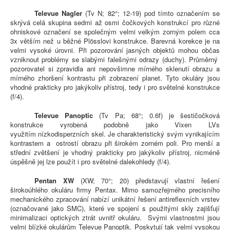
Televue Nagler
(Tv N; 82°; 12-19) pod tímto označením se
skrývá celá skupina sedmi až osmi čočkových konstrukcí pro různé
ohniskové označení se společným velmi velkým zorným polem cca
3x větším než u běžné Plösslovi konstrukce. Barevná korekce je na
velmi vysoké úrovni. Při pozorování jasných objektů mohou občas
vzniknout problémy se slabými falešnými odrazy (duchy). Průměrný
pozorovatel si zpravidla ani nepovšimne mírného sklenutí obrazu a
mírného zhoršení kontrastu při zobrazení planet. Tyto okuláry jsou
vhodné prakticky pro jakýkoliv přístroj, tedy i pro světelné konstrukce
(f/4).
Televue Panoptic
(Tv Pa; 68°; 0.6f) je šestičočková
konstrukce vyrobená podobně jako Vixen LVs
využitím nízkodisperzních skel. Je charakteristický svým vynikajícím
kontrastem a ostrostí obrazu při širokém zorném poli. Pro menší a
střední zvětšení je vhodný prakticky pro jakýkoliv přístroj, nicméně
úspěšně jej lze použít i pro světelné dalekohledy (f/4).
Pentan XW
(XW; 70°; 20) představují vlastní řešení
širokoúhlého okuláru firmy Pentax. Mimo samozřejmého precisního
mechanického zpracování nabízí unikátní řešení antireflexních vrstev
(označované jako SMC), které ve spojení s použitými skly zajišťují
minimalizaci optických ztrát uvnitř okuláru. Svými vlastnostmi jsou
velmi blízké okulárům Televue Panoptik. Poskytují tak velmi vysokou