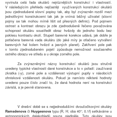
vyvinuta celá řada okulárů nejrůznějších konstrukcí i vlastností.
V následujícím přehledu nejčastěji využívaných konstrukcí okulárů
jsou zjednodušené slovní popisy tak, aby byl zvýrazněn rozdíl mezi
jednotlivými konstrukcemi tak jak je vnímá běžný uživatel (slovní
pojmy se tak mohou mírně lišit od přesných definic). Pod pojmem
ostrost a kontrast obrazu je zde zjednodušeně řečeno považována
schopnost okuláru soustředit obraz hvězdy do jednoho bodu bez
poklesu kontrastu okolí. Stupeň barevné korekce udává, jak dobře je
potlačena barevná vada okuláru (do jaké míry je otlačeno vytváření
barevných hal kolem hvězd a jasných planet). Zakřivení pole pak
v tomto zjednodušeném pojetí způsobuje nemožnost současného
ostrého obrazu ve středu a u okraje zorného pole.
Za zvýrazněnými názvy konstrukcí okulárů jsou stručně
uvedeny typické vlastnosti dané konstrukce a to v pořadí: zaužívaná
zkratka (-y), zorné pole a vzdálenost výstupní pupily v násobcích
ohniskové vzdálenosti okuláru. Pokud je namísto některé hodnoty
uvedeno pouze číslo značí to, že daná hodnota není na konstrukci
závislá, a je pevně stanovena.
V dnešní době se s nejjednoduššími dvoučočkovými okuláry
Ramsdenova
či
Huygesnova
typu (R, H; oba 40°; 0.1
f
) setkáváme u
astronomických dalekohledů pouze ojediněle. Tyto okuláry jsou