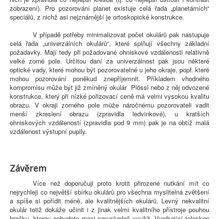
zobrazení). Pro pozorování planet existuje celá řada „planetárních“
speciálů, z nichž asi nejznámější je ortoskopické konstrukce.
V případě potřeby minimalizovat počet okulárů pak nastupuje
celá řada „univerzálních okulárů“, které splňují všechny základní
požadavky. Mají tedy při požadované ohniskové vzdálenosti relativně
velké zorné pole. Určitou daní za univerzálnost pak jsou některé
optické vady, které mohou být pozorovatelné u jeho okraje, popř. které
mohou pozorování poněkud znepříjemnit. Příkladem vhodného
kompromisu může být již zmíněný okulár Plössl nebo z něj odvozené
konstrukce, který při nízké pořizovací ceně má velmi vysokou kvalitu
obrazu. V okraji zorného pole může náročnému pozorovateli vadit
menší zkreslení obrazu (zpravidla ledvinkové), u kratších
ohniskových vzdáleností (zpravidla pod 9 mm) pak je na obtíž malá
vzdálenost výstupní pupily.
Závěrem
Více než doporučuji proto krotit přirozené nutkání mít co
nejrychleji co největší sbírku okulárů pro všechna myslitelná zvětšení
a spíše si pořídit méně, ale kvalitnějších okulárů. Levný nekvalitní
okulár totiž dokáže učinit i z jinak velmi kvalitního přístroje pouhou
hračku, kterou nebudete moci smysluplně využít. Vynikající teleskop