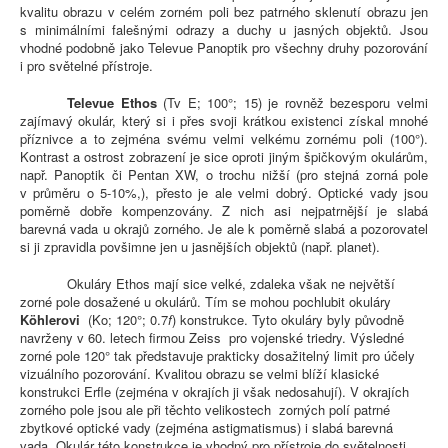
kvalitu obrazu v celém zorném poli bez patrného sklenutí obrazu jen
s minimálními falešnými odrazy a duchy u jasných objektů. Jsou
vhodné podobně jako Televue Panoptik pro všechny druhy pozorování
i pro světelné přístroje.
Televue Ethos
(Tv E; 100°; 15) je rovněž bezesporu velmi
zajímavý okulár, který si i přes svoji krátkou existenci získal mnohé
příznivce a to zejména svému velmi velkému zornému poli (100°).
Kontrast a ostrost zobrazení je sice oproti jiným špičkovým okulárům,
např. Panoptik či Pentan XW, o trochu nižší (pro stejná zorná pole
v průměru o 5-10%,), přesto je ale velmi dobrý. Optické vady jsou
poměrně dobře kompenzovány. Z nich asi nejpatrnější je slabá
barevná vada u okrajů zorného. Je ale k poměrně slabá a pozorovatel
si ji zpravidla povšimne jen u jasnějších objektů (např. planet).
Okuláry Ethos mají sice velké, zdaleka však ne největší
zorné pole dosažené u okulárů. Tím se mohou pochlubit okuláry
Köhlerovi
(Ko; 120°; 0.7
f
) konstrukce. Tyto okuláry byly původně
navrženy v 60. letech firmou Zeiss pro vojenské triedry. Výsledné
zorné pole 120° tak představuje prakticky dosažitelný limit pro účely
vizuálního pozorování. Kvalitou obrazu se velmi blíží klasické
konstrukci Erfle (zejména v okrajích ji však nedosahují). V okrajích
zorného pole jsou ale při těchto velikostech zorných polí patrné
zbytkové optické vady (zejména astigmatismus) i slabá barevná
vada. Okulár této konstrukce je vhodný pro přístroje do světelnosti