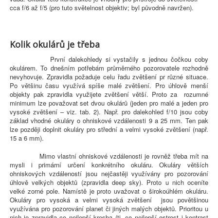
cca f/6 až f/5 (pro tuto světelnost objektiv; byl původně navržen).
Kolik okulárů je třeba
První dalekohledy si vystačily s jednou čočkou coby
okulárem. To dnešním potřebám průměrného pozorovatele rozhodně
nevyhovuje. Zpravidla požaduje celu řadu zvětšení pr různé situace.
Po většinu času využívá spíše malé zvětšení. Pro úhlově menší
objekty pak zpravidla využijete zvětšení větší. Proto za rozumné
minimum lze považovat set dvou okulárů (jeden pro malé a jeden pro
vysoké zvětšení – viz. tab. 2). Např. pro dalekohled f/10 jsou coby
základ vhodné okuláry o ohniskové vzdálenosti 9 a 25 mm. Ten pak
lze později doplnit okuláry pro střední a velmi vysoké zvětšení (např.
15 a 6 mm).
Mimo vlastní ohniskové vzdálenosti je rovněž třeba mít na
mysli i primární určení konkrétního okuláru. Okuláry větších
ohniskových vzdáleností jsou nejčastěji využívány pro pozorování
úhlově velkých objektů (zpravidla deep sky). Proto u nich oceníte
velké zorné pole. Namístě je proto uvažovat o širokoúhlém okuláru.
Okuláry pro vysoká a velmi vysoká zvětšení jsou povětšinou
využívána pro pozorování planet či jiných malých objektů. Prioritou u
nich je zpravidla co nejlepší kresba (tj. co nejlepší ostrost i kontrast