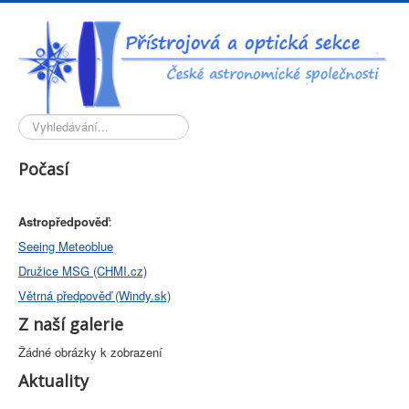
Vyhledávání...
Počasí
Astropředpověď
:
Seeing Meteoblue
Družice MSG (CHMI.cz)
Větrná předpověď (Windy.sk)
Z naší galerie
Žádné obrázky k zobrazení
Aktuality