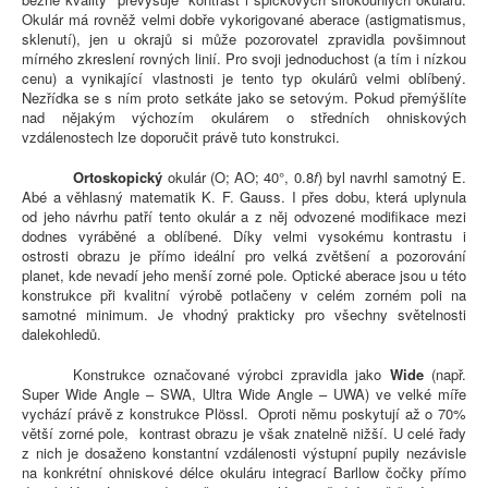
Okulár má rovněž velmi dobře vykorigované aberace (astigmatismus,
sklenutí), jen u okrajů si může pozorovatel zpravidla povšimnout
mírného zkreslení rovných linií. Pro svoji jednoduchost (a tím i nízkou
cenu) a vynikající vlastnosti je tento typ okulárů velmi oblíbený.
Nezřídka se s ním proto setkáte jako se setovým. Pokud přemýšlíte
nad nějakým výchozím okulárem o středních ohniskových
vzdálenostech lze doporučit právě tuto konstrukci.
Ortoskopický
okulár (O; AO; 40°, 0.8
f
) byl navrhl samotný E.
Abé a věhlasný matematik K. F. Gauss. I přes dobu, která uplynula
od jeho návrhu patří tento okulár a z něj odvozené modifikace mezi
dodnes vyráběné a oblíbené. Díky velmi vysokému kontrastu i
ostrosti obrazu je přímo ideální pro velká zvětšení a pozorování
planet, kde nevadí jeho menší zorné pole. Optické aberace jsou u této
konstrukce při kvalitní výrobě potlačeny v celém zorném poli na
samotné minimum. Je vhodný prakticky pro všechny světelnosti
dalekohledů.
Konstrukce označované výrobci zpravidla jako
Wide
(např.
Super Wide Angle – SWA, Ultra Wide Angle – UWA) ve velké míře
vychází právě z konstrukce Plössl. Oproti němu poskytují až o 70%
větší zorné pole, kontrast obrazu je však znatelně nižší. U celé řady
z nich je dosaženo konstantní vzdálenosti výstupní pupily nezávisle
na konkrétní ohniskové délce okuláru integrací Barllow čočky přímo