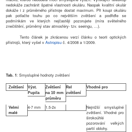
nedokáže zachránit špatné vlastnosti okuláru. Naopak kvalitní okulár
dokáže i z průměrného přístroje dostat maximum. Při koupi okuláru
pak potlačte touhu po co největším zvětšení a podřiďte se
podmínkám ve kterých nejčastěji pozorujete (míra světelného
znečištění, průměrný stav atmosféry- tzv. seeingu, …).
Tento článek je zkrácenou verzí článku o teorii optických
přístrojů, který vyšel v
Astropisu
č. 4/2008 a 1/2009.
Tab. 1
: Smysluplné hodnoty zvětšení
Zvětšení
Výst.
Zvětšení
Rel
Vhodné pro
Pupila
na 10 mm
zvětšení
průměru
Velmi
4-7 mm
1.5-2x
Nejnižší smysluplné
malé
zvětšení. Vhodné pro
širokoúhlé
pozorování velkých
partií oblohy.