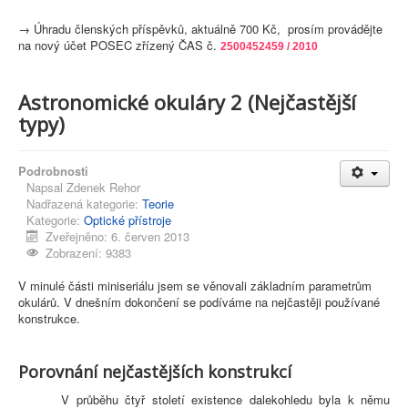
→
Úhradu členských příspěvků, aktuálně 700 Kč, prosím provádějte
na nový účet POSEC zřízený ČAS č.
2500452459 / 2010
Astronomické okuláry 2 (Nejčastější
typy)
Podrobnosti
Napsal
Zdenek Rehor
Nadřazená kategorie:
Teorie
Kategorie:
Optické přístroje
Zveřejněno: 6. červen 2013
Zobrazení: 9383
V minulé části miniseriálu jsem se věnovali základním parametrům
okulárů. V dnešním dokončení se podíváme na nejčastěji používané
konstrukce.
Porovnání nejčastějších konstrukcí
V průběhu čtyř století existence dalekohledu byla k němu