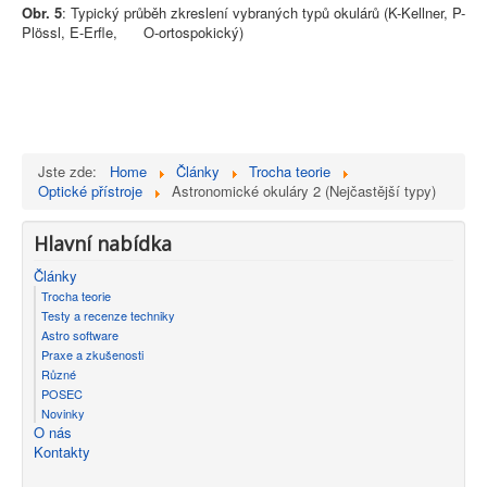
Obr. 5
: Typický průběh zkreslení vybraných typů okulárů (K-Kellner, P-
Plössl, E-Erfle, O-ortospokický)
Jste zde:
Home
Články
Trocha teorie
Optické přístroje
Astronomické okuláry 2 (Nejčastější typy)
Hlavní nabídka
Články
Trocha teorie
Testy a recenze techniky
Astro software
Praxe a zkušenosti
Různé
POSEC
Novinky
O nás
Kontakty