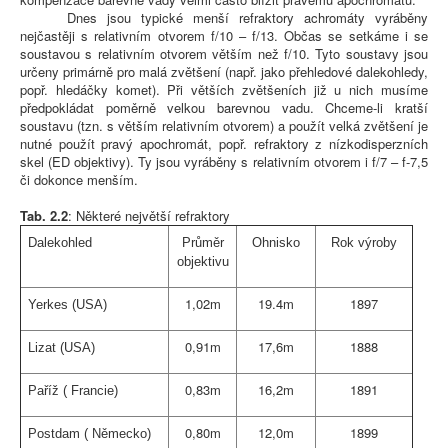
Dnes jsou typické menší refraktory achromáty vyráběny
nejčastěji s relativním otvorem f/10 – f/13. Občas se setkáme i se
soustavou s relativním otvorem větším než f
/10
. Tyto soustavy jsou
určeny primárně pro malá zvětšení (např. jako přehledové dalekohledy,
popř. hledáčky komet). Při větších zvětšeních již u nich musíme
předpokládat poměrně velkou barevnou vadu. Chceme-li kratší
soustavu (tzn. s větším relativním otvorem) a použít velká zvětšení je
nutné použít pravý apochromát, popř. refraktory z nízkodisperzních
skel (ED objektivy). Ty jsou vyráběny s relativním otvorem i f
/7
– f-7,5
či dokonce menším.
Tab. 2.2
: Některé největší refraktory
Dalekohled
Průměr
Ohnisko
Rok výroby
objektivu
1,02m
19.4m
1897
Yerkes (USA)
0,91m
17,6m
1888
Lizat (USA)
0,83m
16,2m
1891
Paříž ( Francie)
0,80m
12,0m
1899
Postdam ( Německo)