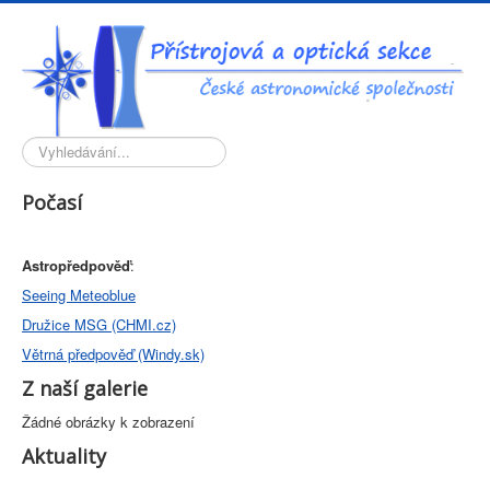
Vyhledávání...
Počasí
Astropředpověď
:
Seeing Meteoblue
Družice MSG (CHMI.cz)
Větrná předpověď (Windy.sk)
Z naší galerie
Žádné obrázky k zobrazení
Aktuality