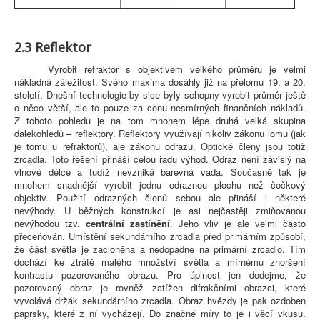
2.3 Reflektor
Vyrobit refraktor s objektivem velkého průměru je velmi
nákladná záležitost. Svého maxima dosáhly již na přelomu 19. a 20.
století. Dnešní technologie by sice byly schopny vyrobit průměr ještě
o něco větší, ale to pouze za cenu nesmírných finančních nákladů.
Z tohoto pohledu je na tom mnohem lépe druhá velká skupina
dalekohledů – reflektory. Reflektory využívají nikoliv zákonu lomu (jak
je tomu u refraktorů), ale zákonu odrazu. Optické členy jsou totiž
zrcadla. Toto řešení přináší celou řadu výhod. Odraz není závislý na
vlnové délce a tudíž nevzniká barevná vada. Současně tak je
mnohem snadnější vyrobit jednu odraznou plochu než čočkový
objektiv. Použití odrazných členů sebou ale přináší i některé
nevýhody. U běžných konstrukcí je asi nejčastěji zmiňovanou
nevýhodou tzv.
centrální zastínění
. Jeho vliv je ale velmi často
přeceňován. Umístění sekundárního zrcadla před primárním způsobí,
že část světla je zacloněna a nedopadne na primární zrcadlo. Tím
dochází ke ztrátě malého množství světla a mírnému zhoršení
kontrastu pozorovaného obrazu. Pro úplnost jen dodejme, že
pozorovaný obraz je rovněž zatížen difrakčními obrazci, které
vyvolává držák sekundárního zrcadla. Obraz hvězdy je pak ozdoben
paprsky, které z ní vycházejí. Do značné míry to je i věcí vkusu.