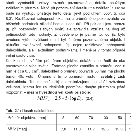
stačí vynásobit úhlový rozměr pozorovaného detailu použitým
zvětšením přístroje. Např. při pozorování detailu 5“ a zvětšení 100x se
bude na výstupu přístroje tento detail jevit pod úhlem 500“, tj. cca
8,3‘. Rozlišovací schopnost oka má u průměrného pozorovatele za
běžných podmínek střední hodnotu cca 60“. Při poklesu jasu obrazu
(tj. při pozorování slabých scén) ale zpravidla vzrůstá na dvoj až
pětinásobek této hodnoty. Z uvedeného je patrné to, co již bylo
uvedeno výše: zvětšení musí být úměrné pozorovanému objektu i
aktuální rozlišovací schopnosti (tj. nejen rozlišovací schopnosti
dalekohledu, ale i aktuálním podmínkám). I méně je v tomto případě
velmi často více.
Dalekohled s větším průměrem objektivu dokáže soustředit do oka
pozorovatele více světla. Zatímco plocha zorničky o průměru cca 8
2
mm je cca 0.5 cm
, dalekohled o průměru pouhých 50 mm má plochu
téměř 40x větší. Úměrně s tímto poměrem roste i
světelný zisk
dalekohledu. Ten se nejčastěji charakterizujeme neslabší hvězdnou
velikostí, kterou lze za ideálních podmínek daným přístrojem ještě
rozpoznat –
mezní hvězdnou velikostí přístroje
:
(2.4).
Tab. 2.1:
Dosah dalekohledu
8
60
70
100
150
Průměr objektivu [mm]
7,0
11,3
11,7
12,5
13,3
1
MHV
[mag]