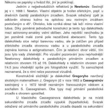
Někomu se paprsky u hvězd líbí, jiní je proklínají.
Jedním z nejjednodušších reflektorů je
Newtonův
. Sestrojil
jej v r. 1668 I. Newton. Vlastní objektiv je tvořen sférickým, popř. u
dnešních častěji parabolickým zrcadlem. Svazek odražený zpět je
odkloněn stranou kolmo na optickou osu rovinným zrcátkem
pootočeným o 45°. Ohnisko, kde vzniká obraz tak leží mimo vlastní
tubus. Díky poměrně jednoduché konstrukci je tento typ dalekohledu
mezi astronomy-amatéry velmi oblíben. Jeho největší nevýhodou je
jen poměrně malé zorné pole nezatížené aberacemi. Tento typ
dalekohledu sice netrpí barevnou vadou, ale je zatížen pro případ
sférického zrcadla otvorovou vadou a u parabolického zrcadla
zejména komou a astigmatismem. Čím je relativní otvor větší, tím
jsou tyto vady zřetelnější. Pro vizuální pozorování jsou nejvhodnější
Newtonovy dalekohledy s parabolickým primárním zrcadlem a
relativním otvorem f/5 až f/6. Dalekohledy s relativním otvorem pod
f/4.5 jsou vhodnější spíše pro fotografické využití. To samozřejmě
neznamená, že s nimi nelze pozorovat vizuálně.
Konstrukčně složitější je dalekohled
Gregoryho
navržený
skotským matematikem J. Gregorym již v roce 1663 a
Cassegrainův
sestrojený v r. 1672 téměř neznámým francouzským vědcem a
sochařem S. Cassegrainem. Oba typy mají primární parabolické
zrcadlo s otvorem uprostřed.
U klasického Cassegrainova dalekohledu je na místě
sekundárního zrcadla zrcadlo vypuklé (hyperbolické). Svazek
odražený od primárního parabolického zrcadla dopadá na sekundární