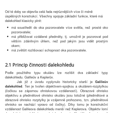
Od té doby se objevila celá řada nejrůznějších více či méně
úspěšných konstrukcí. Všechny spojuje základní funkce, které má
dalekohled klasicky plnit:
má soustředit do oka pozorovatele více světla, než prosté oko
pozorovatele;
má přibližovat vzdálené předměty, tj. umožnit je pozorovat pod
větším zdánlivým úhlem, než pod jakým jsou vidět prostým
okem;
má zvětšit rozlišovací schopnost oka pozorovatele.
2.1 Princip činnosti dalekohledu
Podle použitého typu okuláru lze rozlišit dva základní typy
dalekohledu. Galileův a Keplerův.
Jak již z úvodu vyplynulo historicky starší je
Galileův
dalekohled
. Ten je tvořen objektivem-spojkou a okulárem-rozptylkou
(čočkou se zápornou ohniskovou vzdáleností). Obrazové ohnisko
objektivu a předmětové ohnisko okuláru jsou totožné (předmětové a
obrazové ohnisko rozptylky je vzájemně prohozeno, tzn. předmětové
ohnisko se nachází vpravo od čočky). Díky tomu je konstrukční
vzdálenost Galileova dalekohledu menší než Keplerova. Objektiv lomí