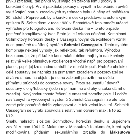
prvků (zrcadel), tak prvků využívajících zákona lomu (čočky a
korekční členy). První praktické pokusy s využitím korekčních prvků
využívající lomu v zrcadlových systémech byly učiněny až počátkem
20. století. Poprvé pak byla korekční deska představena estonským
optikem B. Schmidtem v roce 1930 v Schmidtově fotokomoře určené
výhradně pro fotografování. Korekční deska má v tomto případě
poměrně komplikovaný tvar. Proto je její výroba náročná. Kombinací
Schmidtovy korekční desky s Cassegrainovým dalekohledem vznikl
dnes poměrně rozšířený systém
Schmidt-Cassegrain
. Tento systém
kombinuje některé výhody jak reflektorů, tak refraktorů. Výhodou
bezesporu je, že při krátké konstrukční délce mají tyto dalekohledy
relativně velké ohniskové vzdálenosti vhodné např. pro pozorování
planet, popř. jej lze snadno umístit i v menší kopuli. Protože ohnisko
celé soustavy se nachází za primárním zrcadlem a pozorovatel se
dívá ve směru na objekt, je nutné zabránit parazitnímu světlu
přímému průchodu do obrazové roviny. Proto se umisťují dovnitř
soustavy clony/tubusky (jeden u primárního a druhý u sekundárního
zrcadla). Nevýhodou tohoto řešení je omezení zorného pole. U dobře
navržených a vyrobených systémů Schmidt-Cassegrain lze ale toto
zorné pole poměrně dobře vykorigovat a je tak velmi kvalitní. Schmidt
Cassegrain se vyrábí zpravidla s relativním otvorem max. f/10 až
f/12.
Snahu nahradit složitou Schmidtovu korekční desku s úspěchem
završil v roce 1941 D. Maksutov v Maksutově fotokomoře, která byla
modifikována přidáním sekundárního zrcadla do
Maksutova