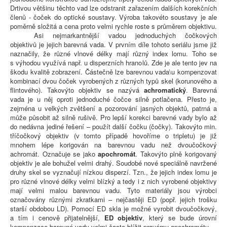
Drtivou většinu těchto vad lze odstranit zařazením dalších korekčních
členů - čoček do optické soustavy. Výroba takovéto soustavy je ale
poměrně složitá a cena proto velmi rychle roste s průměrem objektivu.
Asi nejmarkantnější vadou jednoduchých čočkových
objektivů je jejich barevná vada. V prvním díle tohoto seriálu jsme již
naznačily, že různé vlnové délky mají různý index lomu. Toho se
s výhodou využívá např. u disperzních hranolů. Zde je ale tento jev na
škodu kvalitě zobrazení. Částečně lze barevnou vada\u kompenzovat
kombinací dvou čoček vyrobených z různých typů skel (korunového a
flintového). Takovýto objektiv se nazývá
achromatický
. Barevná
vada je u něj oproti jednoduché čočce silně potlačena. Přesto je,
zejména u velkých zvětšení a pozorování jasných objektů, patrná a
může působit až silně rušivě. Pro lepší korekci barevné vady bylo až
do nedávna jediné řešení – použít další čočku (čočky). Takovýto min.
tříčočkový objektiv (v tomto případě hovoříme o tripletu) je již
mnohem lépe korigován na barevnou vadu než dvoučočkový
achromát. Označuje se jako
apochromát
. Takovýto plně korigovaný
objektiv je ale bohužel velmi drahý. Soudobé nové speciálně navržené
druhy skel se vyznačují nízkou disperzí. Tzn., že jejich index lomu je
pro různé vlnové délky velmi blízký a tedy i z nich vyrobené objektivy
mají velmi malou barevnou vadu. Tyto materiály jsou výrobci
označovány různými zkratkami – nejčastěji ED (popř. jejich trošku
starší obdobou LD). Pomocí ED skla je možné vyrobit dvoučočkový,
a tím i cenově přijatelnější,
ED objektiv
, který se bude úrovní
kompenzace barevné vady velmi často blížit pravému apochromátu.