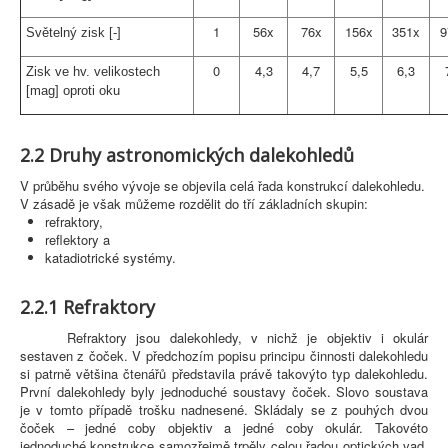
1
56x
76x
156x
351x
9
Světelný zisk [-]
0
4,3
4,7
5,5
6,3
Zisk ve hv. velikostech
[mag] oproti oku
2.2 Druhy astronomických dalekohledů
V průběhu svého vývoje se objevila celá řada konstrukcí dalekohledu.
V zásadě je však můžeme rozdělit do tří základních skupin:
refraktory,
reflektory a
katadiotrické systémy.
2.2.1 Refraktory
Refraktory jsou dalekohledy, v nichž je objektiv i okulár
sestaven z čoček. V předchozím popisu principu činnosti dalekohledu
si patrně většina čtenářů představila právě takovýto typ dalekohledu.
První dalekohledy byly jednoduché soustavy čoček. Slovo soustava
je v tomto případě trošku nadnesené. Skládaly se z pouhých dvou
čoček – jedné coby objektiv a jedné coby okulár. Takovéto
jednoduché konstrukce samozřejmě trpěly celou řadou optických vad.