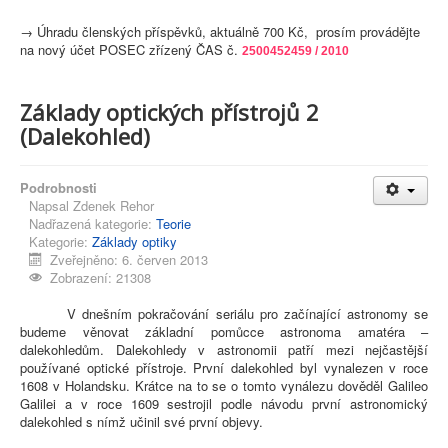
→
Úhradu členských příspěvků, aktuálně 700 Kč, prosím provádějte
na nový účet POSEC zřízený ČAS č.
2500452459 / 2010
Základy optických přístrojů 2
(Dalekohled)
Podrobnosti
Napsal
Zdenek Rehor
Nadřazená kategorie:
Teorie
Kategorie:
Základy optiky
Zveřejněno: 6. červen 2013
Zobrazení: 21308
V dnešním pokračování seriálu pro začínající astronomy se
budeme věnovat základní pomůcce astronoma amatéra –
dalekohledům. Dalekohledy v astronomii patří mezi nejčastější
používané optické přístroje. První dalekohled byl vynalezen v roce
1608 v Holandsku. Krátce na to se o tomto vynálezu dověděl Galileo
Galilei a v roce 1609 sestrojil podle návodu první astronomický
dalekohled s nímž učinil své první objevy.