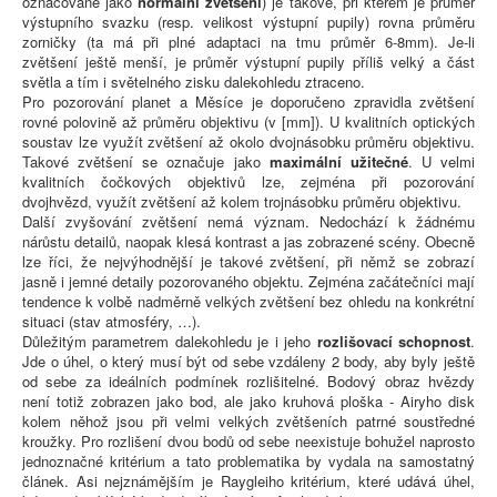
označované jako
normální zvětšení
) je takové, při kterém je průměr
výstupního svazku (resp. velikost výstupní pupily) rovna průměru
zorničky (ta má při plné adaptaci na tmu průměr 6-8mm). Je-li
zvětšení ještě menší, je průměr výstupní pupily příliš velký a část
světla a tím i světelného zisku dalekohledu ztraceno.
Pro pozorování planet a Měsíce je doporučeno zpravidla zvětšení
rovné polovině až průměru objektivu (v [mm]). U kvalitních optických
soustav lze využít zvětšení až okolo dvojnásobku průměru objektivu.
Takové zvětšení se označuje jako
maximální užitečné
. U velmi
kvalitních čočkových objektivů lze, zejména při pozorování
dvojhvězd, využít zvětšení až kolem trojnásobku průměru objektivu.
Další zvyšování zvětšení nemá význam. Nedochází k žádnému
nárůstu detailů, naopak klesá kontrast a jas zobrazené scény. Obecně
lze říci, že nejvýhodnější je takové zvětšení, při němž se zobrazí
jasně i jemné detaily pozorovaného objektu. Zejména začátečníci mají
tendence k volbě nadměrně velkých zvětšení bez ohledu na konkrétní
situaci (stav atmosféry, …).
Důležitým parametrem dalekohledu je i jeho
rozlišovací schopnost
.
Jde o úhel, o který musí být od sebe vzdáleny 2 body, aby byly ještě
od sebe za ideálních podmínek rozlišitelné. Bodový obraz hvězdy
není totiž zobrazen jako bod, ale jako kruhová ploška - Airyho disk
kolem něhož jsou při velmi velkých zvětšeních patrné soustředné
kroužky. Pro rozlišení dvou bodů od sebe neexistuje bohužel naprosto
jednoznačné kritérium a tato problematika by vydala na samostatný
článek. Asi nejznámějším je Raygleiho kritérium, které udává úhel,