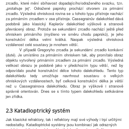
zrcadlo, které mění sbíhavost dopadajícího/odraženého svazku, tzn.
„protahuje jej“. Odražené paprsky prochází otvorem za primární
zrcadlo. Výsledná ohnisková rovina se u tohoto typu přístroje nachází
za primárním zrcadlem v ose přístroje. Cassegrainův dalekohled dává
podobně jako klasický Keplerův dalekohled výškově a stranově
převrácený obraz. Protože se sekundární zrcadlo nachází ještě před
ohniskem primárního (myšleno ve směru chodu paprsků), je jeho
konstrukční délka velmi krátká. Naopak výsledná ohnisková
vzdálenost celé soustavy je mnohem větší.
V případě Gregoryho zrcadla je sekundární zrcadlo konkávní
(duté). Je umístěno za primárním ohniskem tak, aby promítalo obraz
objektu vytvořený primárním zrcadlem za primární zrcadlo. Výsledná
velikost obrazu je podobně jako v předchozím typu větší, než by
odpovídalo pouhé konstrukční délce tohoto dalekohledu. Tento typ
dalekohledu tedy umožňuje navrhnout soustavu o velkých
ohniskových vzdálenostech, byť celková konstrukční délka je větší
než u Cassegrainova dalekohledu. Obraz je výškově i stranově
správně orientován. Dnes se s tímto typem dalekohledu setkáváme
jen zřídka.
2.3
Katadioptrický systém
Jak klasické refraktory, tak i reflektory mají své výhody i trpí určitými
nedostatky. Katadioptrické systémy jsou kombinací jak odrazných