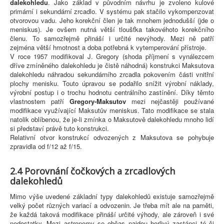
dalekohledu
. Jako základ v původním návrhu je zvoleno kulové
primární i sekundární zrcadlo. V systému pak stačilo vykompenzovat
otvorovou vadu. Jeho korekční člen je tak mnohem jednodušší (jde o
meniskus). Je ovšem nutná větší tloušťka takovéhoto korekčního
členu. To samozřejmě přináší i určité nevýhody. Mezi ně patří
zejména větší hmotnost a doba potřebná k vytemperování přístroje.
V roce 1957 modifikoval J. Gregory (shoda příjmení s vynálezcem
dříve zmíněného dalekohledu je čistě náhodná) konstrukci Maksutova
dalekohledu náhradou sekundárního zrcadla pokovením části vnitřní
plochy menisku. Touto úpravou se podařilo snížit výrobní náklady,
výrobní postup i o trochu hodnotu centrálního zastínění. Díky těmto
vlastnostem patří
Gregory-Maksutov
mezi nejčastěji používané
modifikace využívající Maksutův meniskus. Tato modifikace se stala
natolik oblíbenou, že je-li zmínka o Maksutově dalekohledu mnoho lidí
si představí právě tuto konstrukci.
Relativní otvor konstrukcí odvozených z Maksutova se pohybuje
zpravidla od f/12 až f/15.
2.4 Porovnání čočkových a zrcadlových
dalekohledů
Mimo výše uvedené základní typy dalekohledů existuje samozřejmě
velký počet různých variací a odvozenin. Je třeba mít ale na paměti,
že každá taková modifikace přináší určité výhody, ale zároveň i své
nedostatky. Mezi astronomy se občas najdou horlivý zastánci té či