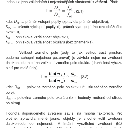
jednou z jeho základních i nejznámějších vlastností
zvětšení
. Platí:
, (2.1)
kde:
D
… průměr vstupní pupily (zpravidla průměr objektivu),
vs
D
… průměr výstupní pupily (tj. průměr vystupujícího rovnoběžného
vy
svazku),
f
… ohnisková vzdálenost objektivu,
ob
f
… ohnisková vzdálenost okuláru (bez znaménka).
ok
Velikost zorného pole (tedy to jak velkou část prostoru
budeme schopni najednou pozorovat) je závislá nejen na zvětšení
dalekohledu, ale i na velikosti zorného pole okuláru (druhá část výrazu
platí pro malé úhly):
, (2.2)
kde:
… polovina zorného pole objektivu (tj. skutečného zorného

ob
pole),
… polovina zorného pole okuláru (tzn. hodnoty měřené od středu

ok
po okraj).
Hodnota doporučeného zvětšení závisí na mnoha faktorech. Pro
plošné, zpravidla méně jasné, objekty je vhodné volit zvětšení
dalekohledu co nejmenší. Minimální využitelné zvětšení (též