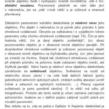
svazek paprsků, bude i vystupující svazek rovnoběžný. Jde o tzv.
afokální soustavu
. Pozorovaný předmět se nám dále jeví
v nekonečnu, jen se „zdá“ x-krát větší a je výškově a stranově
převrácený.
Základním parametrem každého dalekohledu je
relativní otvor
jeho
objektivu. Pro objekt v nekonečnu to je poměr jeho průměru k jeho
ohniskové vzdálenosti. Obvykle se setkáváme i s vyjádřením tohoto
parametru coby zlomku ohniskové vzdálenosti (např. f/5). Čím je jeho
hodnota větší, tím je daný objektiv „světelnější“, tzn. obraz
pozorovaného objektu je v obrazové rovině objektivu jasnější. Při
dvojnásobné ohniskové vzdálenosti je zobrazen pozorovaný objekt
v obrazové rovině objektivu na čtyřnásobku plochy, tzn. jeho jasnost
se zmenší na čtvrtinu. Stejně tak zkrátíme-li ohniskovou vzdálenost
při stejném průměru na polovinu, bude zobrazení objektu menší, ale
čtyřikrát jasnější. Velmi často je relativní otvor objektivu dalekohledu
zaměňován se
světelností
objektivu. Světelnost na rozdíl od
relativního otvoru závisí i na celé řadě dalších faktorů (počtu
jednotlivých aktivních optických ploch, ztrátách světla absorpcí uvnitř
čoček a odrazech na optických rozhraních, …). Přesný výpočet
světelnosti je proto poměrně náročný. O to větší má váhu při
fotografování. Protože ale tento seriál je určen zejména začínajícím
astronomům, budeme se v dalším popisu zabývat využití právě pro
vizuální pozorování.
Bez ohledu na to, zda se jedná o Galileův či Keplerův dalekohled je