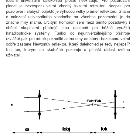
Ideální univerzální dalekohled prostě neexistuje. Pro pozorování
planet je bezesporu velmi vhodný kvalitní refraktor. Naopak pro
pozorování slabých objektů je výhodou velký průměr reflektoru. Snaha
o nalezení univerzálního vhodného na všechna pozorování je do
značné míry marná. Určitým kompromisem mezi těmito požadavky i
oběmi skupinami přístrojů jsou (alespoň pro běžné využití)
katadioptrické systémy. Funkci co nejuniverzálnějšího přístroje
(zvláště pak pro mírně pokročilé astronomy amatéry) bezesporu velmi
dobře zastane Newtonův reflektor. Který dalekohled je tedy nejlepší?
Inu ten, kterým se skutečně pozoruje a přináší radost svému
uživateli.