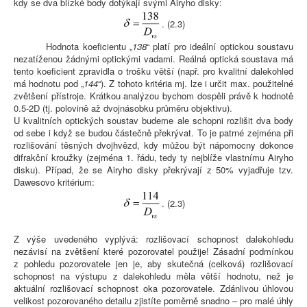
kdy se dva blízké body dotýkají svými Airyho disky:
. (2.3)
Hodnota koeficientu „
138
“ platí pro ideální optickou soustavu
nezatíženou žádnými optickými vadami. Reálná optická soustava má
tento koeficient zpravidla o trošku větší (např. pro kvalitní dalekohled
má hodnotu pod „
144
“). Z tohoto kritéria mj. lze i určit max. použitelné
zvětšení přístroje. Krátkou analýzou bychom dospěli právě k hodnotě
0.5-2D (tj. polovině až dvojnásobku průměru objektivu).
U kvalitních optických soustav budeme ale schopni rozlišit dva body
od sebe i když se budou částečně překrývat. To je patrné zejména při
rozlišování těsných dvojhvězd, kdy můžou být nápomocny dokonce
difrakční kroužky (zejména 1. řádu, tedy ty nejblíže vlastnímu Airyho
disku). Případ, že se Airyho disky překrývají z 50% vyjadřuje tzv.
Dawesovo kritérium:
. (2.3)
Z výše uvedeného vyplývá: rozlišovací schopnost dalekohledu
nezávisí na zvětšení které pozorovatel použije! Zásadní podmínkou
z pohledu pozorovatele jen je, aby skutečná (celková) rozlišovací
schopnost na výstupu z dalekohledu měla větší hodnotu, než je
aktuální rozlišovací schopnost oka pozorovatele. Zdánlivou úhlovou
velikost pozorovaného detailu zjistíte poměrně snadno – pro malé úhly