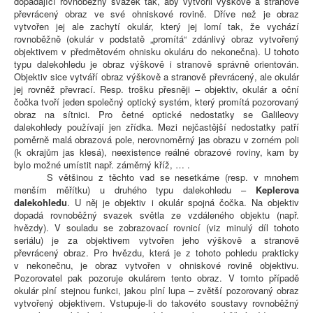
dopadající rovnoběžný svazek tak, aby vytvořil výškově a stranově
převrácený obraz ve své ohniskové rovině. Dříve než je obraz
vytvořen jej ale zachytí okulár, který jej lomí tak, že vychází
rovnoběžně (okulár v podstatě „promítá“ zdánlivý obraz vytvořený
objektivem v předmětovém ohnisku okuláru do nekonečna). U tohoto
typu dalekohledu je obraz výškově i stranově správně orientován.
Objektiv sice vytváří obraz výškově a stranově převrácený, ale okulár
jej rovněž převrací. Resp. trošku přesněji – objektiv, okulár a oční
čočka tvoří jeden společný optický systém, který promítá pozorovaný
obraz na sítnici. Pro četné optické nedostatky se Galileovy
dalekohledy používají jen zřídka. Mezi nejčastější nedostatky patří
poměrně malá obrazová pole, nerovnoměrný jas obrazu v zorném poli
(k okrajům jas klesá), neexistence reálné obrazové roviny, kam by
bylo možné umístit např. záměrný kříž, … .
S většinou z těchto vad se nesetkáme (resp. v mnohem
menším měřítku) u druhého typu dalekohledu –
Keplerova
dalekohledu
. U něj je objektiv i okulár spojná čočka. Na objektiv
dopadá rovnoběžný svazek světla ze vzdáleného objektu (např.
hvězdy). V souladu se zobrazovací rovnicí (viz minulý díl tohoto
seriálu) je za objektivem vytvořen jeho výškově a stranově
převrácený obraz. Pro hvězdu, která je z tohoto pohledu prakticky
v nekonečnu, je obraz vytvořen v ohniskové rovině objektivu.
Pozorovatel pak pozoruje okulárem tento obraz. V tomto případě
okulár plní stejnou funkci, jakou plní lupa – zvětší pozorovaný obraz
vytvořený objektivem. Vstupuje-li do takovéto soustavy rovnoběžný