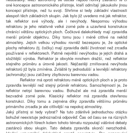
oné koncepce astronomického přístroje, kteří odmítají jakoukoliv jinou
koncepci přístroje, než tu svoji. Shrňme si tedy základní vlastnosti
alespoň těch základních skupin. Jak bylo již uvedeno má jak refraktor,
tak reflektor své výhody, ale i nevýhody. Nespornou výhodou
refraktoru je jeho relativně velké zorné pole a uzavřená konstrukce
chránící většinu optických ploch. Čočkové dalekohledy mají zpravidla
menší průměr objektivu. Díky tomu jsou i méně citlivé na neklid
atmosféry. Jejich velkou výhodou rovněž bezesporu je, že optické
plochy refraktoru (tj. čočky) mají zpravidla delší životnost než zrcadla
používané v reflektorech. Patrně největší nevýhodou je jejich drahá a
složitější výroba. Refraktor je obvykle mnohem dražší, než reflektor
stejného průměru a úrovně jakosti. Nejčastěji zmiňovaná nevýhoda
refraktorů již byla zmíněna. Zvláště ty jednodušší a levnější refraktory
(achromáty) jsou zatíženy zbytkovou barevnou vadou.
Reflektor má oproti refraktoru méně optických ploch a je proto
zpravidla levnější než stejný průměr refraktoru. Samozřejmostí je, že
reflektor netrpí barevnou vadou. Bohužel ale má zpravidla menší
bezvadné zorné pole. Klasický reflektor má zpravidla otevřenou
konstrukci. Díky tomu a zejména díky zpravidla většímu průměru
primárního zrcadla je ale citlivější na nepokoj atmosféry.
Jaký přístroj si tedy vybrat? Na tuto zdánlivě jednoduchou otázku
bohužel neexistuje jednoznačná odpověď. Čas od času se na různých
astronomických fórech kolem tohoto tématu rozpoutají vášnivé debaty
zastánců obou skupin. Tato debata zpravidla skončí nerozhodně.