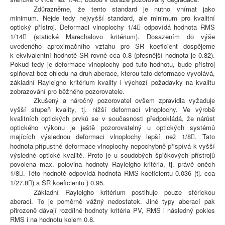
Zdůrazněme, že tento standard je nutno vnímat jako
minimum. Nejde tedy nejvyšší standard, ale minimum pro kvalitní
optický přístroj. Deformaci vlnoplochy 1/4
odpovídá hodnota RMS

1/14
(statické Marechalovo kritérium). Dosazením do výše

uvedeného aproximačního vztahu pro SR koeficient dospějeme
k ekvivalentní hodnotě SR rovné cca 0.8 (přesnější hodnota je 0.82).
Pokud tedy je deformace vlnoplochy pod tuto hodnotu, bude přístroj
splňovat bez ohledu na druh aberace, kterou tato deformace vyvolává,
základní Rayleigho kritérium kvality i výchozí požadavky na kvalitu
zobrazování pro běžného pozorovatele.
Zkušený a náročný pozorovatel ovšem zpravidla vyžaduje
vyšší stupeň kvality, tj. nižší deformaci vlnoplochy. Ve výrobě
kvalitních optických prvků se v současnosti předpokládá, že nárůst
optického výkonu je ještě pozorovatelný u optických systémů
majících výslednou deformaci vlnoplochy lepší než 1/8
. Tato

hodnota přípustné deformace vlnoplochy nepochybně přispívá k vyšší
výsledné optické kvalitě. Proto je u soudobých špičkových přístrojů
povolena max. polovina hodnoty Rayleigho kritéria, tj. právě oněch
1/8
. Této hodnotě odpovídá hodnota RMS koeficientu 0.036 (tj. cca

1
/27.8
) a SR koeficientu ) 0.95.

Základní Rayleigho kritérium postihuje pouze sférickou
aberaci. To je poměrně vážný nedostatek. Jiné typy aberací pak
přirozeně dávají rozdílné hodnoty kritéria PV, RMS i následný pokles
RMS i na hodnotu kolem 0.8.