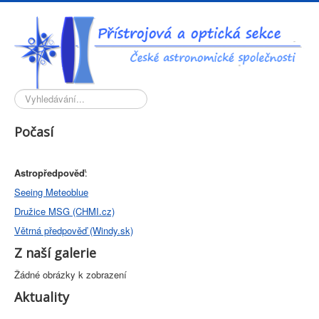
Vyhledávání...
Počasí
Astropředpověď
:
Seeing Meteoblue
Družice MSG (CHMI.cz)
Větrná předpověď (Windy.sk)
Z naší galerie
Žádné obrázky k zobrazení
Aktuality