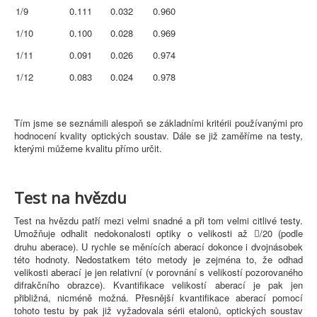
1/9
0.111
0.032
0.960
1/10
0.100
0.028
0.969
1/11
0.091
0.026
0.974
1/12
0.083
0.024
0.978
Tím jsme se seznámili alespoň se základními kritérii používanými pro
hodnocení kvality optických soustav. Dále se již zaměříme na testy,
kterými můžeme kvalitu přímo určit.
Test na hvězdu
Test na hvězdu patří mezi velmi snadné a při tom velmi citlivé testy.
Umožňuje odhalit nedokonalosti optiky o velikosti až
/20 (podle

druhu aberace). U rychle se měnících aberací dokonce i dvojnásobek
této hodnoty. Nedostatkem této metody je zejména to, že odhad
velikosti aberací je jen relativní (v porovnání s velikostí pozorovaného
difrakčního obrazce). Kvantifikace velikostí aberací je pak jen
přibližná, nicméně možná. Přesnější kvantifikace aberací pomocí
tohoto testu by pak již vyžadovala sérii etalonů, optických soustav