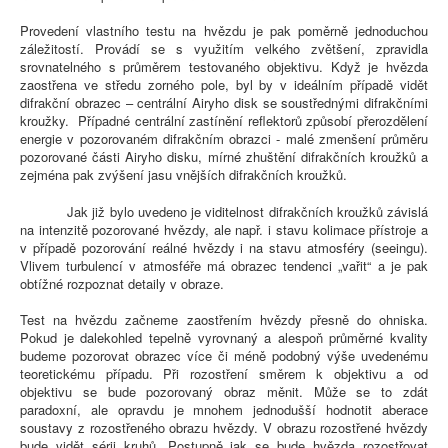
Provedení vlastního testu na hvězdu je pak poměrně jednoduchou
záležitostí. Provádí se s využitím velkého zvětšení, zpravidla
srovnatelného s průměrem testovaného objektivu. Když je hvězda
zaostřena ve středu zorného pole, byl by v ideálním případě vidět
difrakční obrazec – centrální Airyho disk se soustřednými difrakčními
kroužky. Případné centrální zastínění reflektorů způsobí přerozdělení
energie v pozorovaném difrakčním obrazci - malé zmenšení průměru
pozorované části Airyho disku, mírné zhuštění difrakčních kroužků a
zejména pak zvýšení jasu vnějších difrakčních kroužků.
Jak již bylo uvedeno je viditelnost difrakčních kroužků závislá
na intenzitě pozorované hvězdy, ale např. i stavu kolimace přístroje a
v případě pozorování reálné hvězdy i na stavu atmosféry (seeingu).
Vlivem turbulencí v atmosféře má obrazec tendenci „vařit“ a je pak
obtížné rozpoznat detaily v obraze.
Test na hvězdu začneme zaostřením hvězdy přesně do ohniska.
Pokud je dalekohled tepelně vyrovnaný a alespoň průměrné kvality
budeme pozorovat obrazec více či méně podobný výše uvedenému
teoretickému případu. Při rozostření směrem k objektivu a od
objektivu se bude pozorovaný obraz měnit. Může se to zdát
paradoxní, ale opravdu je mnohem jednodušší hodnotit aberace
soustavy z rozostřeného obrazu hvězdy. V obrazu rozostřené hvězdy
bude vidět sérii kruhů. Postupně jak se bude hvězda rozostřovat