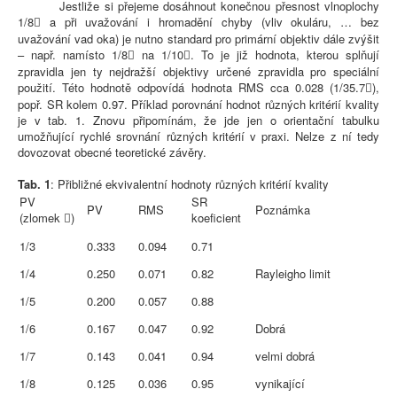
Jestliže si přejeme dosáhnout konečnou přesnost vlnoplochy
1/8
a při uvažování i hromadění chyby (vliv okuláru, … bez

uvažování vad oka) je nutno standard pro primární objektiv dále zvýšit
– např. namísto 1/8
na 1/10
. To je již hodnota, kterou splňují


zpravidla jen ty nejdražší objektivy určené zpravidla pro speciální
použití. Této hodnotě odpovídá hodnota RMS cca 0.028 (1/35.7
),

popř. SR kolem 0.97. Příklad porovnání hodnot různých kritérií kvality
je v tab. 1. Znovu připomínám, že jde jen o orientační tabulku
umožňující rychlé srovnání různých kritérií v praxi. Nelze z ní tedy
dovozovat obecné teoretické závěry.
Tab. 1
: Přibližné ekvivalentní hodnoty různých kritérií kvality
PV
SR
PV
RMS
Poznámka
(zlomek
)
koeficient

1/3
0.333
0.094
0.71
1/4
0.250
0.071
0.82
Rayleigho limit
1/5
0.200
0.057
0.88
1/6
0.167
0.047
0.92
Dobrá
1/7
0.143
0.041
0.94
velmi dobrá
1/8
0.125
0.036
0.95
vynikající