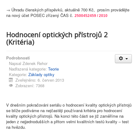
→
Úhradu členských příspěvků, aktuálně 700 Kč, prosím provádějte
na nový účet POSEC zřízený ČAS č.
2500452459 / 2010
Hodnocení optických přístrojů 2
(Kritéria)
Podrobnosti
Napsal
Zdenek Rehor
Nadřazená kategorie:
Teorie
Kategorie:
Základy optiky
Zveřejněno: 6. červen 2013
Zobrazení: 7368
V dnešním pokračováni seriálu o hodnocení kvality optických přístrojů
se blíže podíváme na nejčastěji používaná kritéria pro hodnocení
kvality optických přístrojů. Na konci této části se již zaměříme na
jeden z nejjednodušších a přitom velmi kvalitních testů kvality – test
na hvězdu.