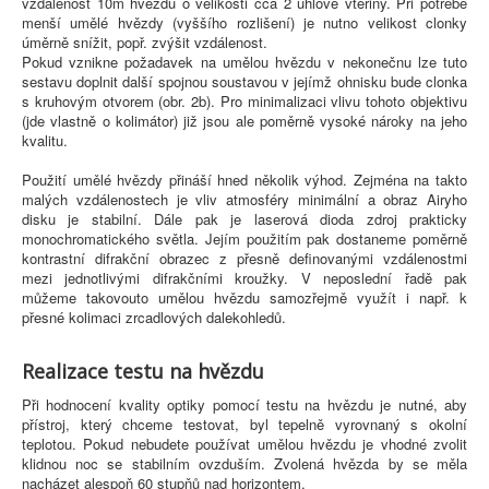
vzdálenost 10m hvězdu o velikosti cca 2 úhlové vteřiny. Při potřebě
menší umělé hvězdy (vyššího rozlišení) je nutno velikost clonky
úměrně snížit, popř. zvýšit vzdálenost.
Pokud vznikne požadavek na umělou hvězdu v nekonečnu lze tuto
sestavu doplnit další spojnou soustavou v jejímž ohnisku bude clonka
s kruhovým otvorem (obr. 2b). Pro minimalizaci vlivu tohoto objektivu
(jde vlastně o kolimátor) již jsou ale poměrně vysoké nároky na jeho
kvalitu.
Použití umělé hvězdy přináší hned několik výhod. Zejména na takto
malých vzdálenostech je vliv atmosféry minimální a obraz Airyho
disku je stabilní. Dále pak je laserová dioda zdroj prakticky
monochromatického světla. Jejím použitím pak dostaneme poměrně
kontrastní difrakční obrazec z přesně definovanými vzdálenostmi
mezi jednotlivými difrakčními kroužky. V neposlední řadě pak
můžeme takovouto umělou hvězdu samozřejmě využít i např. k
přesné kolimaci zrcadlových dalekohledů.
Realizace testu na hvězdu
Při hodnocení kvality optiky pomocí testu na hvězdu je nutné, aby
přístroj, který chceme testovat, byl tepelně vyrovnaný s okolní
teplotou. Pokud nebudete používat umělou hvězdu je vhodné zvolit
klidnou noc se stabilním ovzduším. Zvolená hvězda by se měla
nacházet alespoň 60 stupňů nad horizontem.