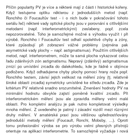
Příčin popularity PV je více a některé mají z části i historické kořeny.
Když testujeme optiku některou z jednodušších metod (např.
Ronchiho či Foucaultův test - i o nich bude v pokračování tohoto
seriálu řeč) některé vady optické plochy jsou v porovnání s citlivějšími
metodami (např. interferometrickými) zeslabeny, popř. zcela
nepozorovatelné. Toho je samozřejmé možné s výhodou využít i při
výrobě. Ronchiho i Foucaultův test odhalí spolehlivě chyby a zóny,
které způsobují při zobrazení vážné problémy (zejména pak
asymetrické vady plochy – např. astigmatismus). Použitím citlivějších
metod, např. interferometrem, může ta samá plocha vykazovat celou
řadu zdánlivých zón astigmatismu. Nepravý (zdánlivý) astigmatismus
zmizí po umístění zrcadla do dalekohledu, kde je řádně v objímce
podloženo. Když odhadujeme chyby plochy pomocí hrany nože popř.
Ronchiho testem, závisí jejich velikost na měření zóny (tj. relativně
široké oblasti zrcadla) symetricky umístěné ke středu zrcadla. Zde je
kritérium PV relativně snadno srozumitelné. Zmenšení hodnoty PV na
minimální hodnotu obvykle zajistí poměrně kvalitní zrcadlo. Při
interferometrickém měření jsou ale zpravidla měřeny velmi malé
oblasti. Pro kompletní analýzu je pak nutno kompletovat výsledky
mnoha měření. Z uvedeného je patrný i zásadní rozdíl mezi různými
druhy měření. V amatérské praxi jsou většinou upřednostňovány
jednodušší metody měření (Foucault, Ronchi, Mobsby, …). Oproti
tomu profesionální výroba se pro výrobu velmi přesných přístrojů
orientuje na aplikaci interferometrie. To samozřejmě vyžaduje i nová