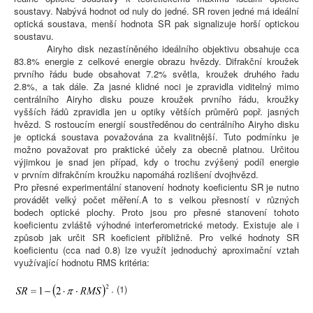
soustavy. Nabývá hodnot od nuly do jedné. SR roven jedné má ideální
optická soustava, menší hodnota SR pak signalizuje horší optickou
soustavu.
Airyho disk nezastíněného ideálního objektivu obsahuje cca
83.8% energie z celkové energie obrazu hvězdy. Difrakční kroužek
prvního řádu bude obsahovat 7.2% světla, kroužek druhého řadu
2.8%, a tak dále. Za jasné klidné noci je zpravidla viditelný mimo
centrálního Airyho disku pouze kroužek prvního řádu, kroužky
vyšších řádů zpravidla jen u optiky větších průměrů popř. jasných
hvězd. S rostoucím energií soustředěnou do centrálního Airyho disku
je optická soustava považována za kvalitnější. Tuto podmínku je
možno považovat pro praktické účely za obecně platnou. Určitou
výjimkou je snad jen případ, kdy o trochu zvýšený podíl energie
v prvním difrakčním kroužku napomáhá rozlišení dvojhvězd.
Pro přesné experimentální stanovení hodnoty koeficientu SR je nutno
provádět velký počet měření.A to s velkou přesností v různých
bodech optické plochy. Proto jsou pro přesné stanovení tohoto
koeficientu zvláště výhodné interferometrické metody. Existuje ale i
způsob jak určit SR koeficient přibližně. Pro velké hodnoty SR
koeficientu (cca nad 0.8) lze využít jednoduchý aproximační vztah
využívající hodnotu RMS kritéria:
. (1)