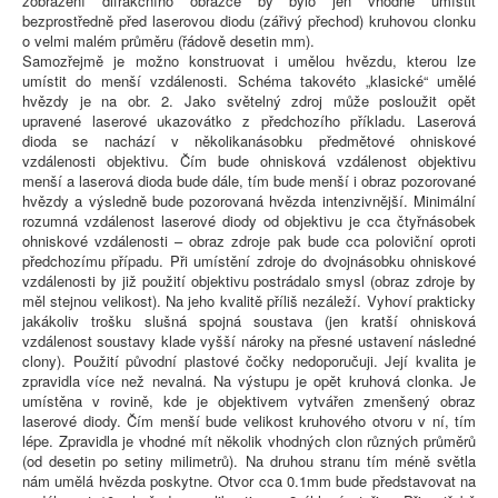
zobrazení difrakčního obrazce by bylo jen vhodné umístit
bezprostředně před laserovou diodu (zářivý přechod) kruhovou clonku
o velmi malém průměru (řádově desetin mm).
Samozřejmě je možno konstruovat i umělou hvězdu, kterou lze
umístit do menší vzdálenosti. Schéma takovéto „klasické“ umělé
hvězdy je na obr. 2. Jako světelný zdroj může posloužit opět
upravené laserové ukazovátko z předchozího příkladu. Laserová
dioda se nachází v několikanásobku předmětové ohniskové
vzdálenosti objektivu. Čím bude ohnisková vzdálenost objektivu
menší a laserová dioda bude dále, tím bude menší i obraz pozorované
hvězdy a výsledně bude pozorovaná hvězda intenzivnější. Minimální
rozumná vzdálenost laserové diody od objektivu je cca čtyřnásobek
ohniskové vzdálenosti – obraz zdroje pak bude cca poloviční oproti
předchozímu případu. Při umístění zdroje do dvojnásobku ohniskové
vzdálenosti by již použití objektivu postrádalo smysl (obraz zdroje by
měl stejnou velikost). Na jeho kvalitě příliš nezáleží. Vyhoví prakticky
jakákoliv trošku slušná spojná soustava (jen kratší ohnisková
vzdálenost soustavy klade vyšší nároky na přesné ustavení následné
clony). Použití původní plastové čočky nedoporučuji. Její kvalita je
zpravidla více než nevalná. Na výstupu je opět kruhová clonka. Je
umístěna v rovině, kde je objektivem vytvářen zmenšený obraz
laserové diody. Čím menší bude velikost kruhového otvoru v ní, tím
lépe. Zpravidla je vhodné mít několik vhodných clon různých průměrů
(od desetin po setiny milimetrů). Na druhou stranu tím méně světla
nám umělá hvězda poskytne. Otvor cca 0.1mm bude představovat na