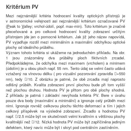
Kritérium PV
Mezi nejznámější kritéria hodnocení kvality optických přístrojů je
v astronomické veřejnosti asi nejznámější kritérium označované PV
(
P
eak to
V
alley; vrchol-údolí, popř. max-min). Toto kritérium je značně
přeceňované a pro celkové hodnocení kvality zobrazení určitým
přístrojem jde jen o pomocné kritérium. Jak již jeho název napovídá,
PV vyjadřuje rozdíl mezi minimálním a maximální odchylkou optické
plochy od ideálního průběhu.
Význam tohoto kritéria si ukážeme na jednoduchém příkladu. Na obr.
1 jsou znázorněny dva průběhy ploch fiktivních zrcadel.
Předpokládejme, že odchylka mezi maximem (vrcholem) a minimem
(údolím) je u obou ploch např. 55 nm. Tento údaj se velmi často udává
vztažený na vlnovou délku ( pro vizuální pozorování zpravidla
=550

nm), tedy
/10. Z obrázku je patrné, že obě zrcadla mají naprosto

odlišný průběh. Kvalita zobrazení první plochou bude při tom vyšší
než plochou druhou. Hodnota PV je přitom pro obě plochy shodná.
Z příkladu je patrná i základní nevýhoda kritéria PV. Bere v úvahu
pouze dva body (maximální a minimální) a ignoruje celý průběh mezi
nimi. Ignoruje rovněž celkovou plochu těchto deformací a tím i jejich
celkový příspěvek na výsledné zobrazení. Zrcadlo s hodnotou PV
např.
/2.5 může být ve skutečnosti velmi kvalitním s většinou plochy

kvalitnější než
/12. Nízká hodnota PV může být zapříčiněna jediným

defektem, který navíc může být i skryt pod centrálním zastíněním.