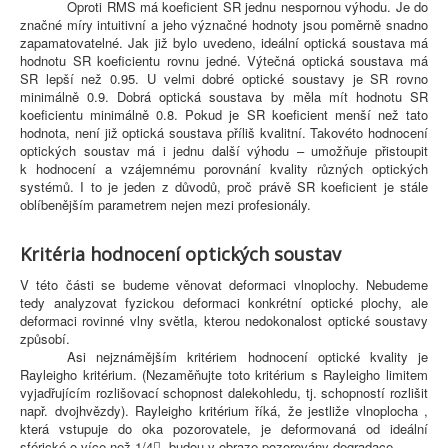
Oproti RMS má koeficient SR jednu nespornou výhodu. Je do
značné míry intuitivní a jeho význačné hodnoty jsou poměrně snadno
zapamatovatelné. Jak již bylo uvedeno, ideální optická soustava má
hodnotu SR koeficientu rovnu jedné. Výtečná optická soustava má
SR lepší než 0.95. U velmi dobré optické soustavy je SR rovno
minimálně 0.9. Dobrá optická soustava by měla mít hodnotu SR
koeficientu minimálně 0.8. Pokud je SR koeficient menší než tato
hodnota, není již optická soustava příliš kvalitní. Takovéto hodnocení
optických soustav má i jednu další výhodu – umožňuje přistoupit
k hodnocení a vzájemnému porovnání kvality různých optických
systémů. I to je jeden z důvodů, proč právě SR koeficient je stále
oblíbenějším parametrem nejen mezi profesionály.
Kritéria hodnocení optických soustav
V této části se budeme věnovat deformaci vlnoplochy. Nebudeme
tedy analyzovat fyzickou deformaci konkrétní optické plochy, ale
deformaci rovinné vlny světla, kterou nedokonalost optické soustavy
způsobí.
Asi nejznámějším kritériem hodnocení optické kvality je
Rayleigho kritérium. (Nezaměňujte toto kritérium s Rayleigho limitem
vyjadřujícím rozlišovací schopnost dalekohledu, tj. schopností rozlišit
např. dvojhvězdy). Rayleigho kritérium říká, že jestliže vlnoplocha ,
která vstupuje do oka pozorovatele, je deformovaná od ideální
sférické o více než 1/4
, budou v obraze pozorovány degradace.
