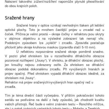
Nalezení takového zúžení/rozšíření napomůže plynulé přeostřování
do obou krajních poloh.
Sražené hrany
Sražené hrany v optice vznikají nevhodným tlakem při leštění
optické plochy. Toto je mnohem častější projev u zrcadel než u
čoček. Příčina je velmi prostá – okraje čočky v refraktoru jsou skryty
v objímce objektivu a na výsledné zobrazení tak nemají vliv.
Podobným způsobem lze „vyléčit“ i zrcadlo. Zpravidla postačuje
přiclonit jeho okraje kruhovou maskou (zpravidla stačí 5-10 mm).
U reflektoru rozpoznáme sražené okraje poměrně snadno.
V pozici před ohniskem lze u rozostřeného difrakčního obrazce
pozorovat roztřepení („fousy“). V ohnisku, je difrakční obrazec plochý,
jen kroužky nejsou zobrazeny ostře. Za ohniskem se difrakční
obrazec podobá dokonalému zrcadlu. Při vyvýšených hranách je
projev opačný. Před ohniskem vypadá difrakční obrazec ideálně, za
ohniskem má „fousy“.
Refraktor má projev sražených/vyvýšených hran opačný než u
zrcadla.
Tím je téma dnešní části vyčerpáno. V příštím pokračování tohoto
seriálu se podíváme na další z řady způsobů, jak zhodnotit kvalitu
vašich přístrojů. Řeč bude o velmi známém testu – Ronchiho mřížce,
ale i o méně známých variantách tohoto testu – Mobsby a Terebizh.