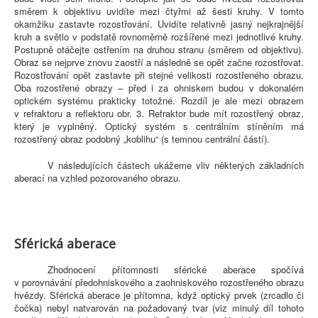
směrem k objektivu uvidíte mezi čtyřmi až šesti kruhy. V tomto
okamžiku zastavte rozostřování. Uvidíte relativně jasný nejkrajnější
kruh a světlo v podstatě rovnoměrně rozšířené mezi jednotlivé kruhy.
Postupně otáčejte ostřením na druhou stranu (směrem od objektivu).
Obraz se nejprve znovu zaostří a následně se opět začne rozostřovat.
Rozostřování opět zastavte při stejné velikosti rozostřeného obrazu.
Oba rozostřené obrazy – před i za ohniskem budou v dokonalém
optickém systému prakticky totožné. Rozdíl je ale mezi obrazem
v refraktoru a reflektoru obr. 3. Refraktor bude mít rozostřený obraz,
který je vyplněný. Optický systém s centrálním stíněním má
rozostřený obraz podobný „koblihu“ (s temnou centrální částí).
V následujících částech ukážeme vliv některých základních
aberací na vzhled pozorovaného obrazu.
Sférická aberace
Zhodnocení přítomnosti sférické aberace spočívá
v porovnávání předohniskového a zaohniskového rozostřeného obrazu
hvězdy. Sférická aberace je přítomna, když optický prvek (zrcadlo či
čočka) nebyl natvarován na požadovaný tvar (viz minulý díl tohoto