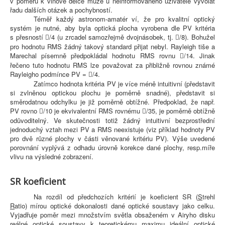
v poměru k vlnové délce může u neinformovaného uživatele vyvolat
řadu dalších otázek a pochybností.
Téměř každý astronom-amatér ví, že pro kvalitní optický
systém je nutné, aby byla optická plocha vyrobena dle PV kritéria
s přesností
/4 (u zrcadel samozřejmě dvojnásobek, tj.
/8). Bohužel


pro hodnotu RMS žádný takový standard přijat nebyl. Rayleigh tiše a
Marechal písemně předpokládal hodnotu RMS rovnu
/14. Jinak

řečeno tuto hodnotu RMS lze považovat za přibližně rovnou známé
Rayleigho podmínce PV =
/4.

Zatímco hodnota kritéria PV je více méně intuitivní (představit
si zvlněnou optickou plochu je poměrně snadné), představit si
směrodatnou odchylku je již poměrně obtížné. Předpoklad, že např.
PV rovno
/10 je ekvivalentní RMS rovnému
/35, je poměrně obtížně


odůvoditelný. Ve skutečnosti totiž žádný intuitivní bezprostřední
jednoduchý vztah mezi PV a RMS neexistuje (viz příklad hodnoty PV
pro dvě různé plochy v části věnované kritériu PV). Výše uvedené
porovnání vyplývá z odhadu úrovně korekce dané plochy, resp.míře
vlivu na výsledné zobrazení.
SR koeficient
Na rozdíl od předchozích kritérií je koeficient SR (
S
trehl
R
atio) mírou optické dokonalosti dané optické soustavy jako celku.
Vyjadřuje poměr mezi množstvím světla obsaženém v Airyho disku
reálné optické soustavy k teoretickému maximu ideální optické