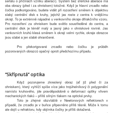
seriálu o příčinách vzniku aberací). Systém bez sférické aberace má
oba obrazy (před i za ohniskem) totožné. Když je hlavní zrcadlo nebo
čočka podkorigováno, budete vidět pří rozostření směrem k objektivu
slabý centrální disk s kruhy, jejichž jas roste z centra k vnějšímu
okraji. To je extrémně nápadné u venkovního okraje difrakčního vzoru.
Pro rozostření za ohniskem bude světlo soustředěné do centra, a
centrální disk je téměř malý a jasný jako v ohniskové rovině. Jas
venkovních kruhů klesá směrem k okraji velmi rychle, okraje obrazce
jsou slabé a jen slabě ohraničené.
Pro překorigované zrcadlo nebo čočku je průběh
pozorovaných obrazců opačný oproti předchozímu případu.
“Skřípnutá“ optika
Když pozorujeme zkreslený obraz (ať již před či za
ohniskem), který vyhlíží spíše více jako trojúhelníkový či polygonální
namísto kruhového, jde pravděpodobně o deformaci optiky vlivem
mechanických tlaků – příliš silným tlakem na optické prvky.
Toto je zřejmé obzvláště v Newtonových reflektorech v
případě, že zrcadlo je v buňce připevněno příliš těsně. Může k tomu
ale dojít u refraktoru, kdy objímka čočky je příliš dotažená.