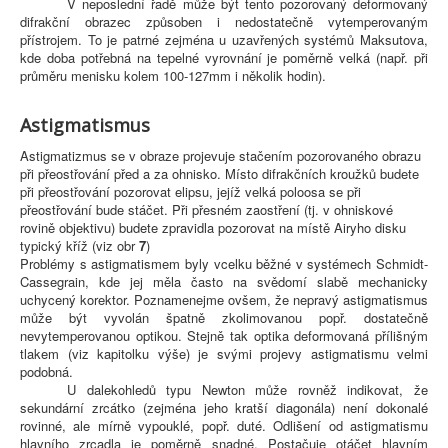
V neposlední řadě může být tento pozorovaný deformovaný
difrakční obrazec způsoben i nedostatečně vytemperovaným
přístrojem. To je patrné zejména u uzavřených systémů Maksutova,
kde doba potřebná na tepelné vyrovnání je poměrně velká (např. při
průměru menisku kolem 100-127mm i několik hodin).
Astigmatismus
Astigmatizmus se v obraze projevuje stačením pozorovaného obrazu
při přeostřování před a za ohnisko. Místo difrakčních kroužků budete
při přeostřování pozorovat elipsu, jejíž velká poloosa se při
přeostřování bude stáčet. Při přesném zaostření (tj. v ohniskové
rovině objektivu) budete zpravidla pozorovat na místě Airyho disku
typický kříž (viz obr
7
)
Problémy s astigmatismem byly vcelku běžné v systémech Schmidt-
Cassegrain, kde jej měla často na svědomí slabě mechanicky
uchycený korektor. Poznamenejme ovšem, že nepravý astigmatismus
může být vyvolán špatně zkolimovanou popř. dostatečně
nevytemperovanou optikou. Stejně tak optika deformovaná přílišným
tlakem (viz kapitolku výše) je svými projevy astigmatismu velmi
podobná.
U dalekohledů typu Newton může rovněž indikovat, že
sekundární zrcátko (zejména jeho kratší diagonála) není dokonalé
rovinné, ale mírně vypouklé, popř. duté. Odlišení od astigmatismu
hlavního zrcadla je poměrně snadné. Postačuje otáčet hlavním