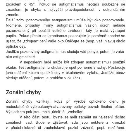
zrcadlem o 45°. Pokud se astigmatismus neotáčí souběžně se
zrcadlem, je chyba s nejvyšší pravděpodobností v sekundárním
zrcadle.
Další zdroj pozorovaného astigmatismu může být oko pozorovatele.
Nicméně, případný mírný astigmatismus vašich očích nebude
pozorovatelný při použití velkého zvětšení, kdy je malá výstupní
pupila. Pokud přesto astigmatismus pozorujete je poměrně snadné se
ujistit, že „zdrojem“ není vaše oko.Otáčejte se (resp. vaši hlavu) okolo
optické osy.
Jestliže pozorovaný astigmatismus sleduje váš pohyb, potom je vaše
oko astigmatické.
V neposlední řadě může být zdrojem astigmatismu i použitý
okulár. Test astigmatismu okuláru je opět poměrně snadný. Postačuje
jeho otáčení kolem optické osy v okulárovém výtahu. Jestliže obraz
sleduje otáčení, potom je problém v okuláru.
Zonální chyby
Zonální chyby vznikají, když při výrobě optického členu je
nedostatečně vybroušený/natvarovaný optický povrch finálně leštěn.
Výsledkem pak jsou malá „údolí“ či „vrcholky“.
V této části testu, byste se měli zaměřit na nalezení těchto
zonálních vad. Budeme zjišťovat, zda jsou některé z kroužků
v předohniskové či zaohniskové pozici zúžené, popř. rozšířené.