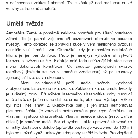
s definovanou velikostí aberací. To je však již nad možnosti drtivé
většiny astronomů-amatérů.
Umělá hvězda
Atmosféra Země je poměrně neklidné prostředí pro šíření optického
záření. To je patrné zejména při pozorování difrakčního obrazce
hvězdy. Tento obrazec se zpravidla bude vlivem neklidného ovzduší
neustále vlnit i měnit tvar. Okamžiků, kdy je atmosféra dostatečně
klidná je jen pár do roka. Proto je nanejvýš výhodné si vytvořit
takovouto hvězdu uměle. Existuje celá řada nejrůznějších více nebo
méně dokonalých konstrukcí. Od soustav generujících svazek
rozbíhavý (hvězda se jeví v konečné vzdálenosti) až po soustavy
„generující“ hvězdu v nekonečnu.
Mezi nejjednodušší patří umělá hvězda vyrobená
z obyčejného laserového ukazovátka. Základem každé umělé hvězdy
je světelný zdroj. Při výběru laserového ukazovátka coby budoucí
umělé hvězdy je jen nutno dát pozor na to, aby max. výstupní výkon
byl nižší než 1mW. Z ukazovátka pak již jen stačí demontovat
plastovou čočku (je zpravidla našroubována pod krycí čepičkou na
vlastním výstupu ukazovátka). Vlastní laserová dioda (resp. zářivá
oblast) je poměrně malá. Pokud bychom takto upravené ukazovátko
umístily dostatečně daleko (zpravidla postačuje vzdálenost do 100 m)
bylo by možné využít takovýto zdroj coby umělé hvězdy. Pro zlepšení