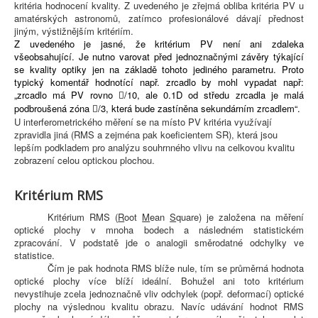
kritéria hodnocení kvality. Z uvedeného je zřejmá obliba kritéria PV u
amatérských astronomů, zatímco profesionálové dávají přednost
jiným, výstižnějším kritériím.
Z uvedeného je jasné, že kritérium PV není ani zdaleka
všeobsahující. Je nutno varovat před jednoznačnými závěry týkající
se kvality optiky jen na základě tohoto jediného parametru. Proto
typický komentář hodnotící např. zrcadlo by mohl vypadat např:
„zrcadlo má PV rovno
/10, ale 0.1D od středu zrcadla je malá

podbroušená zóna
/3, která bude zastíněna sekundárním zrcadlem“.

U interferometrického měření se na místo PV kritéria využívají
zpravidla jiná (RMS a zejména pak koeficientem SR), která jsou
lepším podkladem pro analýzu souhrnného vlivu na celkovou kvalitu
zobrazení celou optickou plochou.
Kritérium RMS
Kritérium RMS (
R
oot
M
ean
S
quare) je založena na měření
optické plochy v mnoha bodech a následném statistickém
zpracování. V podstatě jde o analogii směrodatné odchylky ve
statistice.
Čím je pak hodnota RMS blíže nule, tím se průměrná hodnota
optické plochy více blíží ideální. Bohužel ani toto kritérium
nevystihuje zcela jednoznačně vliv odchylek (popř. deformací) optické
plochy na výslednou kvalitu obrazu. Navíc udávání hodnot RMS